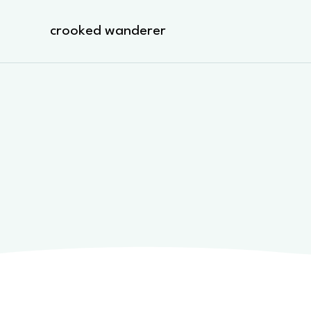
Skip
to
crooked wanderer
content