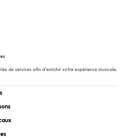
res
e de services afin d’enrichir votre expérience musicale.
s
sons
caux
tes