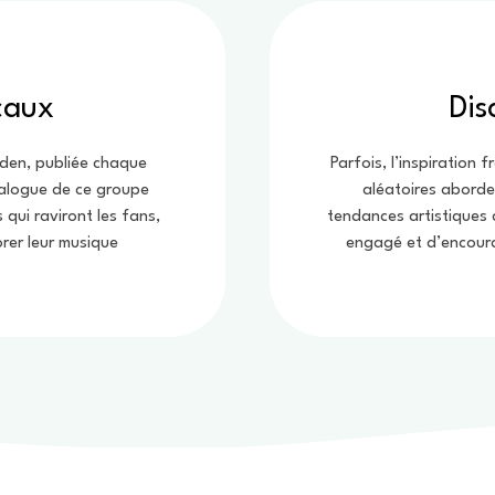
caux
Dis
iden, publiée chaque
Parfois, l’inspiration 
talogue de ce groupe
aléatoires aborde
qui raviront les fans,
tendances artistiques 
orer leur musique
engagé et d’encoura